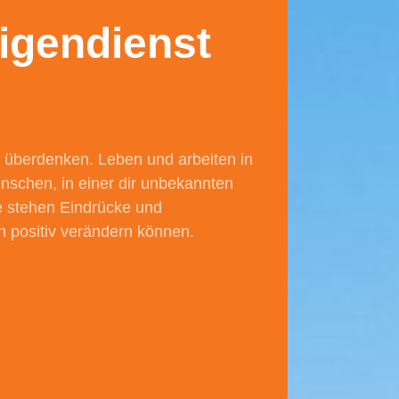
ligendienst
 überdenken. Leben und arbeiten in
schen, in einer dir unbekannten
de stehen Eindrücke und
n positiv verändern können.