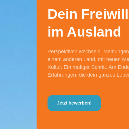
Dein Freiwil
im Ausland
Perspektiven wechseln. Meinungen
einem anderen Land, mit neuen Men
Kultur. Ein mutiger Schritt. Am En
Erfahrungen, die dein ganzes Lebe
Jetzt bewerben!