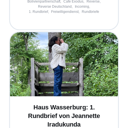
Bolivienpartnerschaft,
Cafe Exodus,
Reverse,
Reverse Deutschland,
Incoming,
1. Rundbrief,
Freiwilligendienst,
Rundbriefe
Haus Wasserburg: 1.
Rundbrief von Jeannette
Iradukunda