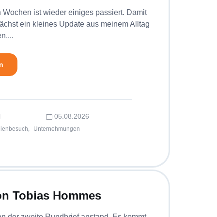
n Wochen ist wieder einiges passiert. Damit
unächst ein kleines Update aus meinem Alltag
n....
n
l
05.08.2026
lienbesuch,
Unternehmungen
von Tobias Hommes
hon der zweite Rundbrief anstand. Es kommt