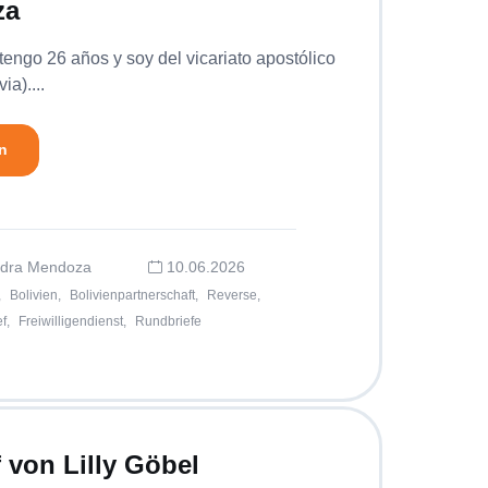
za
engo 26 años y soy del vicariato apostólico
ia)....
n
edra Mendoza
10.06.2026
,
Bolivien,
Bolivienpartnerschaft,
Reverse,
f,
Freiwilligendienst,
Rundbriefe
f von Lilly Göbel