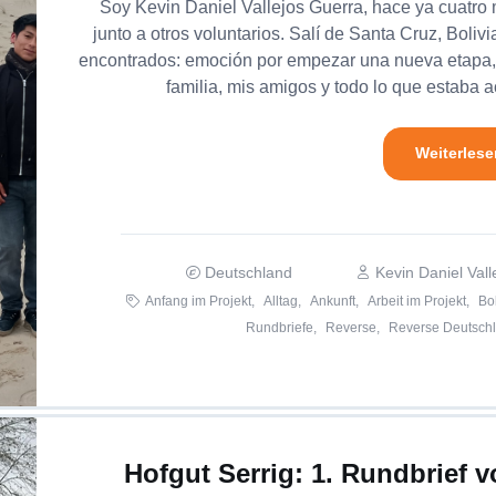
Soy Kevin Daniel Vallejos Guerra, hace ya cuatr
junto a otros voluntarios. Salí de Santa Cruz, Boliv
encontrados: emoción por empezar una nueva etapa, 
familia, mis amigos y todo lo que estaba ac
Weiterlese
Deutschland
Kevin Daniel Val
Anfang im Projekt,
Alltag,
Ankunft,
Arbeit im Projekt,
Bol
Rundbriefe,
Reverse,
Reverse Deutschl
Hofgut Serrig: 1. Rundbrief 