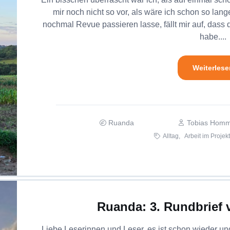
mir noch nicht so vor, als wäre ich schon so lang
nochmal Revue passieren lasse, fällt mir auf, dass d
habe....
Weiterlese
Ruanda
Tobias Hom
Alltag,
Arbeit im Projekt
Ruanda: 3. Rundbrief
Liebe Leserinnen und Leser, es ist schon wieder ungl