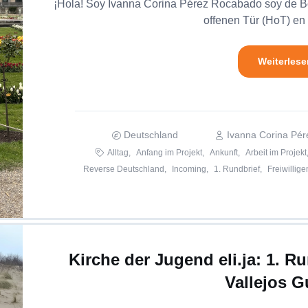
¡Hola! Soy Ivanna Corina Pérez Rocabado soy de B
offenen Tür (HoT) en 
Weiterlese
Deutschland
Ivanna Corina Pé
Alltag,
Anfang im Projekt,
Ankunft,
Arbeit im Projekt
Reverse Deutschland,
Incoming,
1. Rundbrief,
Freiwillige
Kirche der Jugend eli.ja: 1. R
Vallejos G