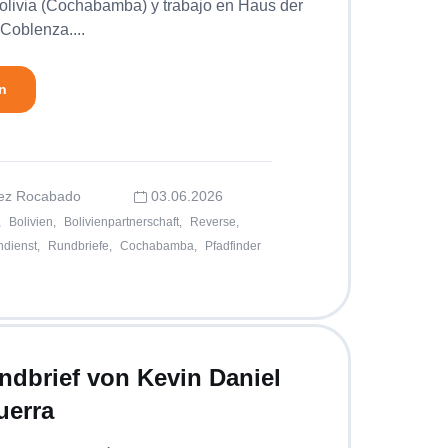
olivia (Cochabamba) y trabajo en Haus der
Coblenza....
n
rez Rocabado
03.06.2026
,
Bolivien,
Bolivienpartnerschaft,
Reverse,
ndienst,
Rundbriefe,
Cochabamba,
Pfadfinder
undbrief von Kevin Daniel
uerra