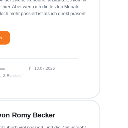
e hier. Aber wenn ich die letzten Monate
och mehr passiert ist als ich direkt präsent
n
mes
13.07.2026
,
2. Rundbrief
 von Romy Becker
aublich viel passiert, und die Zeit vergeht