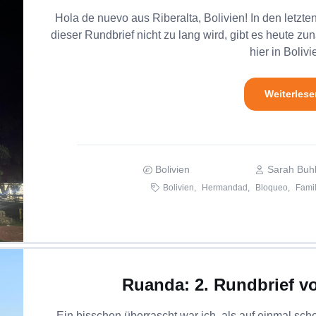
Hola de nuevo aus Riberalta, Bolivien! In den letzte
dieser Rundbrief nicht zu lang wird, gibt es heute z
hier in Bolivie
Weiterlese
Bolivien
Sarah Buh
Bolivien,
Hermandad,
Bloqueo,
Fami
Ruanda: 2. Rundbrief 
Ein bisschen überrascht war ich, als auf einmal sc