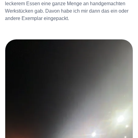
leckerem Essen eine ganze Menge an handgemachten
Werkstücken gab. Davon habe ich mir dann das ein oder
andere Exemplar eingepackt.