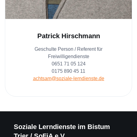
Patrick Hirschmann
Geschulte Person / Referent für
Freiwilligendienste
0651 71 05 124
0175 890 45 11
achtsam@soziale-lerndienste.de
Soziale Lerndienste im Bistum
Trier / SoFiA e.V.