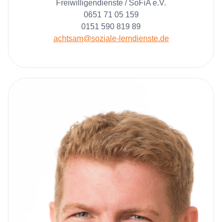
Freiwilligendienste / SoFiA e.V.
0651 71 05 159
0151 590 819 89
achtsam@soziale-lerndienste.de