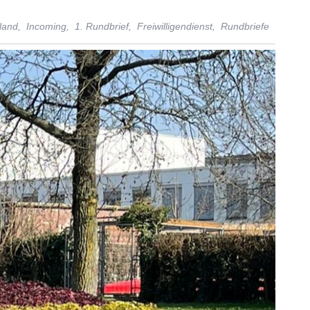
land,
Incoming,
1. Rundbrief,
Freiwilligendienst,
Rundbriefe