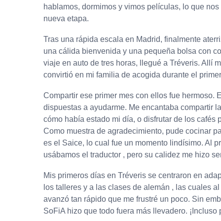
hablamos, dormimos y vimos películas, lo que no
nueva etapa.
Tras una rápida escala en Madrid, finalmente ater
una cálida bienvenida y una pequeña bolsa con 
viaje en auto de tres horas, llegué a Tréveris. All
convirtió en mi familia de acogida durante el prim
Compartir ese primer mes con ellos fue hermoso. 
dispuestas a ayudarme. Me encantaba compartir la
cómo había estado mi día, o disfrutar de los café
Como muestra de agradecimiento, pude cocinar para 
es el Saice, lo cual fue un momento lindísimo. Al pr
usábamos el traductor , pero su calidez me hizo sen
Mis primeros días en Tréveris se centraron en adap
los talleres y a las clases de alemán , las cuales a
avanzó tan rápido que me frustré un poco. Sin emba
SoFiA hizo que todo fuera más llevadero. ¡Incluso 