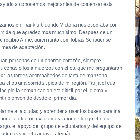
s ayudó a conocernos mejor antes de comenzar esta
rizamos en Frankfurt, donde Victoria nos esperaba con
comida que agradecimos muchísimo. Después de un
í me recibió Anne, quien junto con Tobias Schauer se
er mes de adaptación.
Eran personas de un enorme corazón, siempre
s cenas o los almuerzos con ellos, que me preguntaran
s por las tardes acompañados de tarta de manzana.
ellos una comida típica de mi región, Tarija el cual
incipio la comunicación era difícil por el idioma y
tir bienvenido desde el primer día.
tarme a la ciudad y aprender a usar los buses para ir a
l principio fueron excelentes, aunque luego el ritmo
rgo, el apoyo del grupo de voluntarios y del equipo de
pudimos vivir el carnaval alemán!