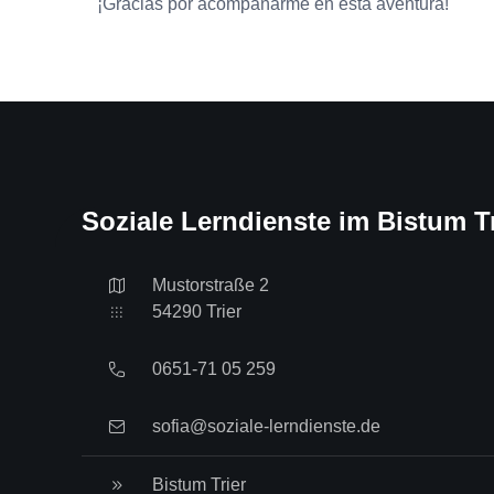
¡Gracias por acompañarme en esta aventura!
Soziale Lerndienste im Bistum Tr
Mustorstraße 2
54290 Trier
0651-71 05 259
sofia@soziale-lerndienste.de
Bistum Trier