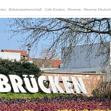
vien,
Bolivienpartnerschaft,
Cafe Exodus,
Reverse,
Reverse Deutsch