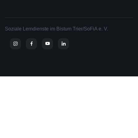
Soziale Lerndienste im Bistum Trier/SoFiA e. V.