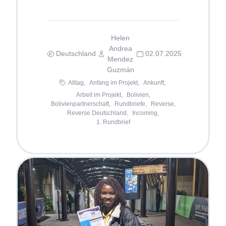
Helen
Andrea
Deutschland
02.07.2025
Mendez
Guzmán
Alltag,
Anfang im Projekt,
Ankunft,
Arbeit im Projekt,
Bolivien,
Bolivienpartnerschaft,
Rundbriefe,
Reverse,
Reverse Deutschland,
Incoming,
1. Rundbrief