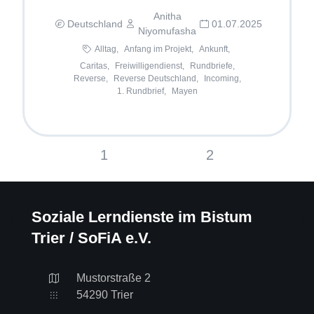
Anitha
Deutschland
01.07.2025
Niyomufasha
Alltag,
Anfang im Projekt,
Ankunft,
Caritas,
Freiwilligendienst,
Rundbriefe,
Reverse,
Reverse Deutschland,
Incoming,
1. Rundbrief,
Mayen
1
2
Soziale Lerndienste im Bistum
Trier / SoFiA e.V.
Mustorstraße 2
54290 Trier