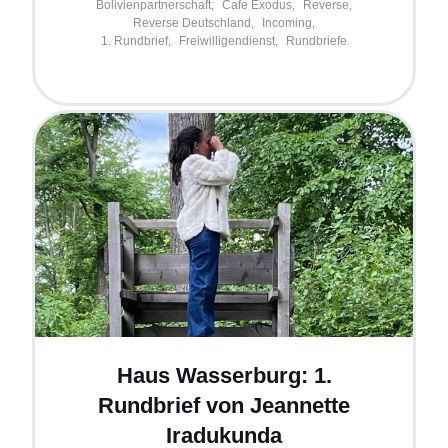
Bolivienpartnerschaft,
Cafe Exodus,
Reverse,
Reverse Deutschland,
Incoming,
1. Rundbrief,
Freiwilligendienst,
Rundbriefe
Haus Wasserburg: 1.
Rundbrief von Jeannette
Iradukunda