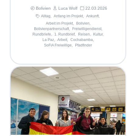
Bolivien
Luca Wolf
22.03.2026
Alltag,
Anfang im Projekt,
Ankunft,
Arbeit im Projekt,
Bolivien,
Bolivienpartnerschaft,
Freiwilligendienst,
Rundbriefe,
1. Rundbrief,
Reisen,
Kultur,
La Paz,
Arbeit,
Cochabamba,
SoFiA Freiwillige,
Pfadfinder