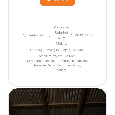
Marisabel
Soledad
Deutschland
26.05.2026
Ruiz
Molina
Alltag,
Anfang im Projekt,
Ankunft,
Arbeit im Projekt,
Bolivien,
Bolivienpartnerschaft,
Rundbriefe,
Reverse,
Reverse Deutschland,
Incoming,
1. Rundbrief