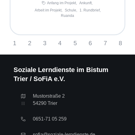
Anfang im Projekt,
Ankunft,
Arbeit im Projekt,
Schule,
1. Rundbrief,
Ruanda
1
2
3
4
5
6
7
8
Soziale Lerndienste im Bistum
Trier / SoFiA e.V.
Mustorstraße 2
54290 Trier
0651-71 05 259
sofia@soziale-lerndienste.de