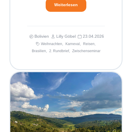
Weiterlesen
Bolivien
Lilly Göbel
23.04.2026
Weihnachten,
Karneval,
Reisen,
Brasilien,
2. Rundbrief,
Zwischenseminar