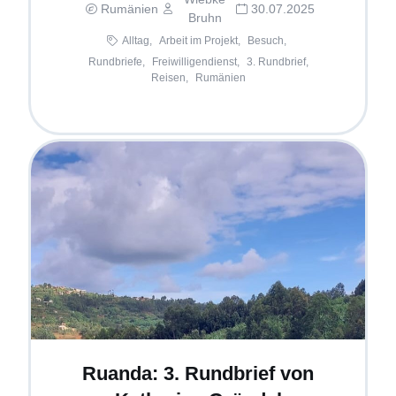
Rumänien
30.07.2025
Bruhn
Alltag,
Arbeit im Projekt,
Besuch,
Rundbriefe,
Freiwilligendienst,
3. Rundbrief,
Reisen,
Rumänien
Ruanda: 3. Rundbrief von